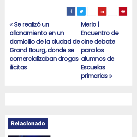
Se realizó un
Merlo |
Navegación
allanamiento en un
Encuentro de
de
domicilio de la ciudad de
cine debate
entradas
Grand Bourg, donde se
para los
comercializaban drogas
alumnos de
ilícitas
Escuelas
primarias
Relacionado