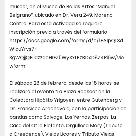
museo”, en el Museo de Bellas Artes “Manuel
Belgrano”, ubicado en Dr. Vera 249, Moreno
Centro. Para esta actividad se requiere
inscripción previa a través del formulario
https://docs.google.com/forms/d/e/1FAIpQLSd
WIquYrys7-
SgWQjjQFildzzdeHGZ5WyXxLFzBDxD8Z4Ri6w/vie
wform
El sábado 28 de febrero, desde las 18 horas, se
realizará el evento “La Plaza Rockea” en la
Colectora Hipólito Yrigoyen, entre Gutenberg y
Dr. Francisco Arechavala, con la participación de
bandas como Salvage, Los Yernos, Zerpas, La
Casa del Otro Elefante, Orgullosa Mery (Tributo
a Creedence), Viejos Licores y Tributo Viejas