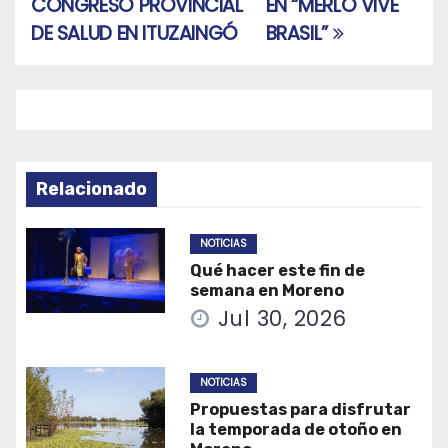
CONGRESO PROVINCIAL
EN “MERLO VIVE
entradas
DE SALUD EN ITUZAINGÓ
BRASIL”
Relacionado
NOTICIAS
Qué hacer este fin de
semana en Moreno
Jul 30, 2026
NOTICIAS
Propuestas para disfrutar
la temporada de otoño en