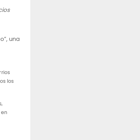
cios
io”, una
n
rios
os los
s,
 en