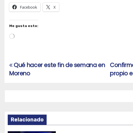
Facebook
X
Me gusta esto:
Cargando...
Qué hacer este fin de semana en
Confirma
Navegación
Moreno
propio e
de
entradas
Relacionado