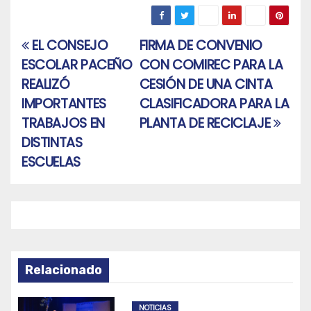
EL CONSEJO
FIRMA DE CONVENIO
Navegación
ESCOLAR PACEÑO
CON COMIREC PARA LA
de
REALIZÓ
CESIÓN DE UNA CINTA
entradas
IMPORTANTES
CLASIFICADORA PARA LA
TRABAJOS EN
PLANTA DE RECICLAJE
DISTINTAS
ESCUELAS
Relacionado
NOTICIAS