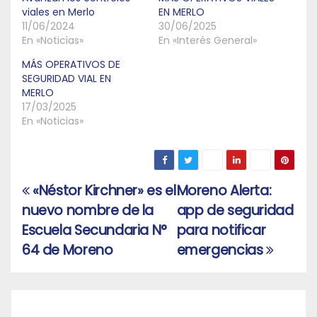
viales en Merlo
EN MERLO
11/06/2024
30/06/2025
En «Noticias»
En «Interés General»
MÁS OPERATIVOS DE
SEGURIDAD VIAL EN
MERLO
17/03/2025
En «Noticias»
«Néstor Kirchner» es el
Moreno Alerta:
Navegación
nuevo nombre de la
app de seguridad
de
Escuela Secundaria N°
para notificar
entradas
64 de Moreno
emergencias