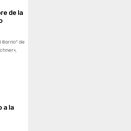
re de la
o
 Barrio” de
chner»,
 a la