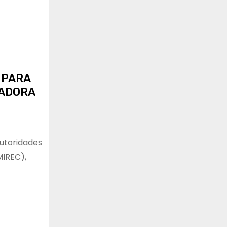
 PARA
CADORA
autoridades
MIREC),