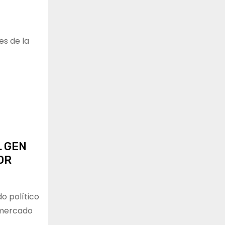
es de la
L GEN
OR
do político
l mercado