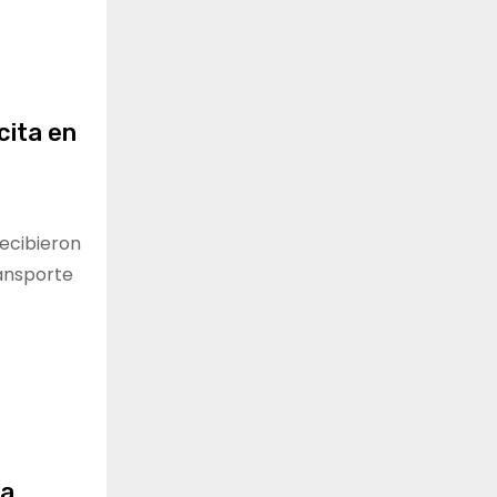
cita en
recibieron
ransporte
ra