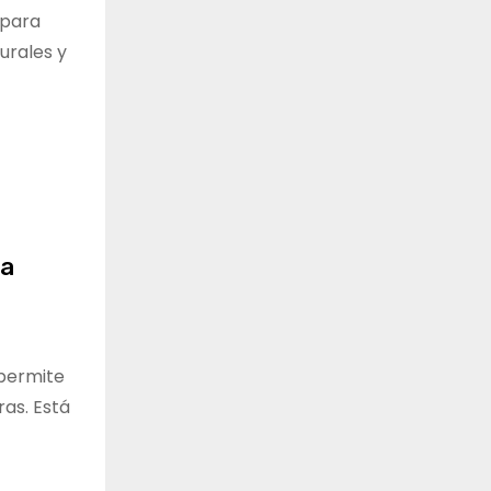
 para
turales y
ra
 permite
ras. Está