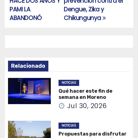
HACE DOS AÑOS Y
prevención contra el
entradas
PAMI LA
Dengue, Zika y
ABANDONÓ
Chikungunya
Relacionado
NOTICIAS
Qué hacer este fin de
semana en Moreno
Jul 30, 2026
NOTICIAS
Propuestas para disfrutar