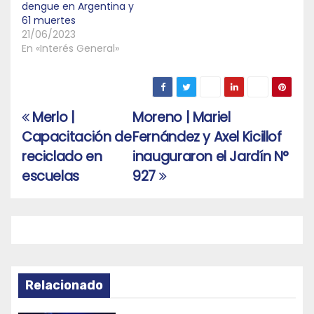
dengue en Argentina y
61 muertes
21/06/2023
En «Interés General»
Merlo |
Moreno | Mariel
Navegación
Capacitación de
Fernández y Axel Kicillof
de
reciclado en
inauguraron el Jardín N°
entradas
escuelas
927
Relacionado