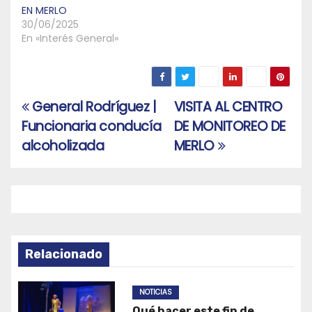
EN MERLO
30/06/2025
En «Interés General»
General Rodríguez |
VISITA AL CENTRO
Navegación
Funcionaria conducía
DE MONITOREO DE
de
alcoholizada
MERLO
entradas
Relacionado
NOTICIAS
Qué hacer este fin de