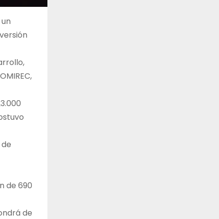
 un
versión
rrollo,
COMIREC,
23.000
sostuvo
 de
ón de 690
pondrá de