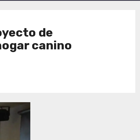
royecto de
 hogar canino