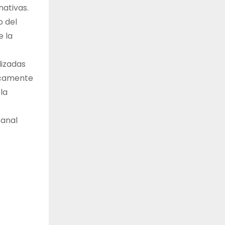
nativas.
o del
e la
lizadas
nicamente
la
anal