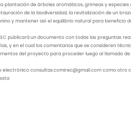
 la plantación de árboles aromáticos, grimeas y especies 
auración de la biodiversidad, la revitalización de un braz
ino y mantener así el equilibrio natural para beneficio d
MIREC publicará un documento con todas las preguntas rea
 días, y en el cual los comentarios que se consideren téc
umentos del proyecto para proceder luego al llamado de 
eo electrónico
consultas.comirec@gmail.com
como otro c
esta