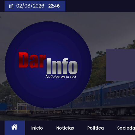
Skip
02/08/2026
22:46
to
content
Inicio
Noticias
Política
Socied