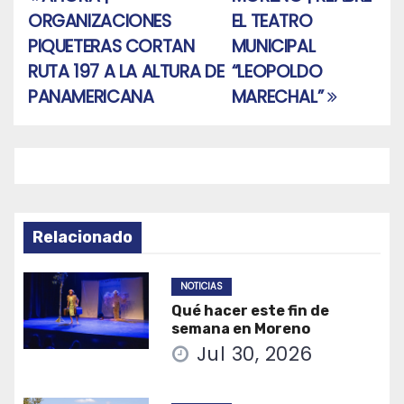
Navegación
ORGANIZACIONES
EL TEATRO
de
PIQUETERAS CORTAN
MUNICIPAL
entradas
RUTA 197 A LA ALTURA DE
“LEOPOLDO
PANAMERICANA
MARECHAL”
Relacionado
NOTICIAS
Qué hacer este fin de
semana en Moreno
Jul 30, 2026