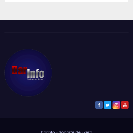
DarInfo - Soporte de
Exero