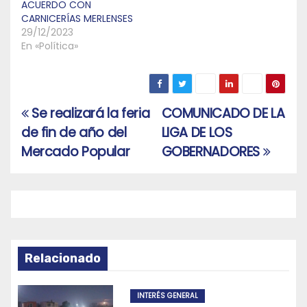
ACUERDO CON
CARNICERÍAS MERLENSES
29/12/2023
En «Política»
Se realizará la feria
COMUNICADO DE LA
Navegación
de fin de año del
LIGA DE LOS
de
Mercado Popular
GOBERNADORES
entradas
Relacionado
INTERÉS GENERAL