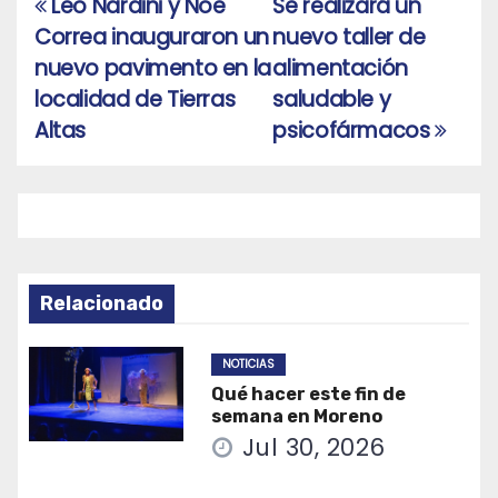
Leo Nardini y Noe
Se realizará un
Navegación
Correa inauguraron un
nuevo taller de
de
nuevo pavimento en la
alimentación
entradas
localidad de Tierras
saludable y
Altas
psicofármacos
Relacionado
NOTICIAS
Qué hacer este fin de
semana en Moreno
Jul 30, 2026