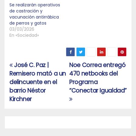
Se realizarán operativos
de castración y
vacunación antirrábica
de perros y gatos
03/03/2026
En «Sociedad»
José C. Paz |
Noe Correa entregó
Navegación
Remisero mató a un
470 netbooks del
de
delincuente en el
Programa
entradas
barrio Néstor
“Conectar Igualdad”
Kirchner