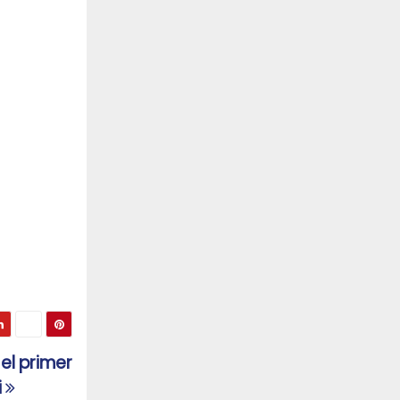
el primer
i