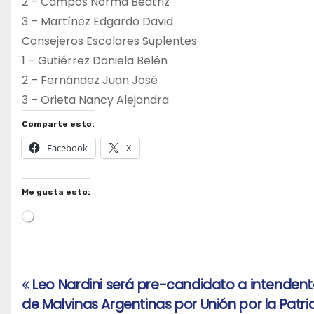
2 – Campos Norma Beatriz
3 – Martínez Edgardo David
Consejeros Escolares Suplentes
1 – Gutiérrez Daniela Belén
2 – Fernández Juan José
3 – Orieta Nancy Alejandra
Comparte esto:
Facebook
X
Me gusta esto:
Cargando...
Leo Nardini será pre-candidato a intenden
Navegación
de Malvinas Argentinas por Unión por la Patri