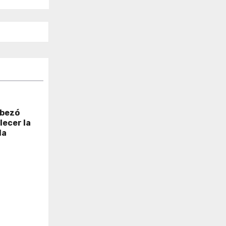
abezó
lecer la
la