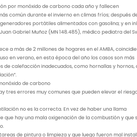
ción por monóxido de carbono cada año y fallecen
s común durante el invierno en climas fríos; después de
generadores portátiles alimentados con gasolina; y en in
 Juan Gabriel Muñoz (MN 148.485), médico pediatra del S
ce a más de 2 millones de hogares en el AMBA, coincidi
ncluso en verano, en esta época del año los casos son más
tos de calefacción inadecuados, como hornallas y hornos, 
ación”.
 monóxido de carbono
hay tres errores muy comunes que pueden elevar el riesg
tilación no es la correcta. En vez de haber una llama
 de que hay una mala oxigenación de la combustión y que 
o.
tareas de pintura o limpieza y que luego fueron mal insta