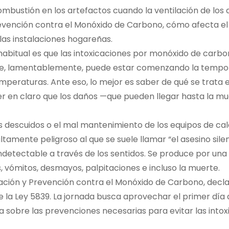
mbustión en los artefactos cuando la ventilación de los
Prevención contra el Monóxido de Carbono, cómo afecta el
as instalaciones hogareñas.
 habitual es que las intoxicaciones por monóxido de carb
 que, lamentablemente, puede estar comenzando la temp
mperaturas. Ante eso, lo mejor es saber de qué se trata 
ner en claro que los daños —que pueden llegar hasta la m
s descuidos o el mal mantenimiento de los equipos de cal
tamente peligroso al que se suele llamar “el asesino sile
 indetectable a través de los sentidos. Se produce por un
vómitos, desmayos, palpitaciones e incluso la muerte.
entización y Prevención contra el Monóxido de Carbono, dec
de la Ley 5839. La jornada busca aprovechar el primer día 
 sobre las prevenciones necesarias para evitar las intox