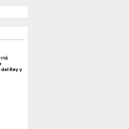
rrió
e
 del Rey y