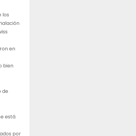
 los
halación
wiss
eron en
o bien
o de
se está
lados por