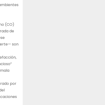
 ambientes
ono (CO)
orada de
ese
uerte— son
efacción,
ncioso”
a mala
larado por
del
icaciones