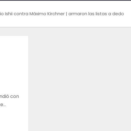
io Ishii contra Máximo Kirchner | armaron las listas a dedo
endió con
be…