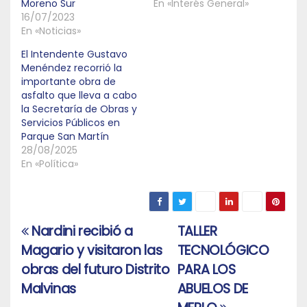
Moreno Sur
En «Interés General»
16/07/2023
En «Noticias»
El Intendente Gustavo
Menéndez recorrió la
importante obra de
asfalto que lleva a cabo
la Secretaría de Obras y
Servicios Públicos en
Parque San Martín
28/08/2025
En «Política»
Nardini recibió a
TALLER
Navegación
Magario y visitaron las
TECNOLÓGICO
de
obras del futuro Distrito
PARA LOS
entradas
Malvinas
ABUELOS DE