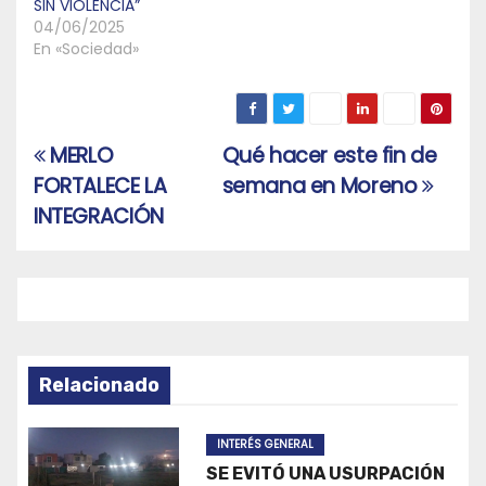
SIN VIOLENCIA”
04/06/2025
En «Sociedad»
MERLO
Qué hacer este fin de
Navegación
FORTALECE LA
semana en Moreno
de
INTEGRACIÓN
entradas
Relacionado
INTERÉS GENERAL
SE EVITÓ UNA USURPACIÓN