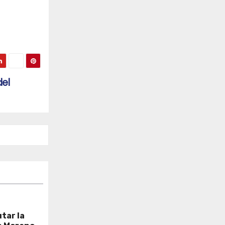
del
tar la