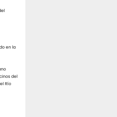
del
do en la
ano
cinos del
el Río