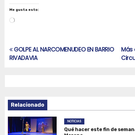
Me gusta esto:
Cargando...
GOLPE AL NARCOMENUDEO EN BARRIO
Más 
Navegación
RIVADAVIA
Circ
de
entradas
Relacionado
NOTICIAS
Qué hacer este fin de seman