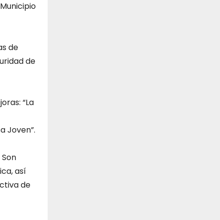
 Municipio
as de
guridad de
oras: “La
a Joven”.
. Son
ca, así
ctiva de