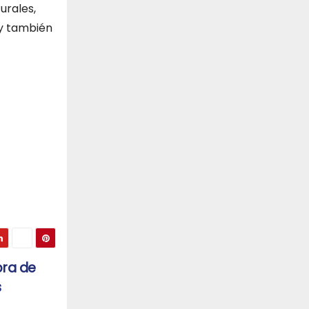
urales,
 y también
bra de
s