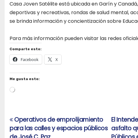
Casa Joven Satélite está ubicada en Garín y Canadá, 
deportivas y recreativas, rondas de salud mental,
se brinda información y concientización sobre Educac
Para más información pueden visitar las redes ofic
Comparte esto:
Facebook
X
Me gusta esto:
Cargando...
Operativos de emprolijamiento
El Intend
Navegación
para las calles y espacios públicos
asfalto q
de
de José C. Paz
Públicos