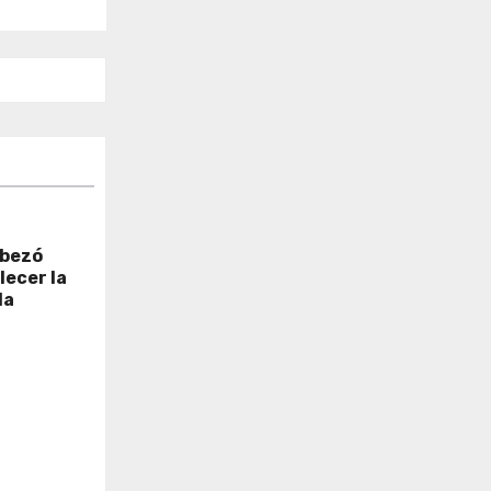
abezó
lecer la
la