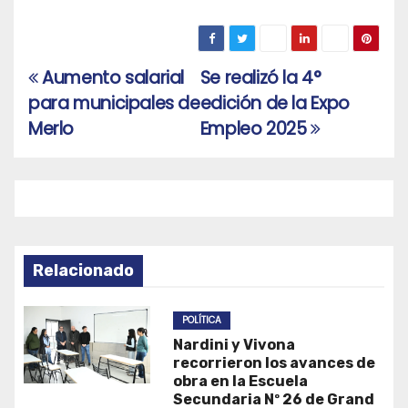
Aumento salarial
Se realizó la 4°
Navegación
para municipales de
edición de la Expo
de
Merlo
Empleo 2025
entradas
Relacionado
POLÍTICA
Nardini y Vivona
recorrieron los avances de
obra en la Escuela
Secundaria Nº 26 de Grand