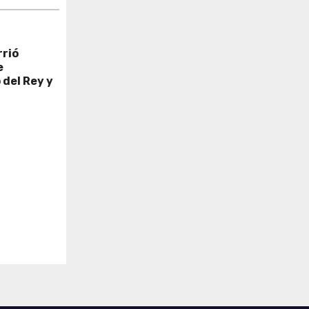
rrió
e
 del Rey y