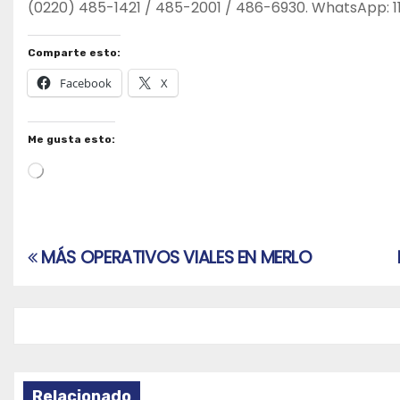
(0220) 485-1421 / 485-2001 / 486-6930. WhatsApp: 11-
Comparte esto:
Facebook
X
Me gusta esto:
Cargando...
MÁS OPERATIVOS VIALES EN MERLO
Navegación
de
entradas
Relacionado