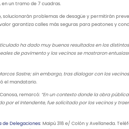
 en un tramo de 7 cuadras.
sito, solucionarán problemas de desagüe y permitirán preve
n valor garantiza calles más seguras para peatones y con
reticulado ha dado muy buenos resultados en los distintos
ineales de pavimento y los vecinos se mostraron entusi
Marcos Sastre; sin embargo, tras dialogar con los vecino
ló el mandatario.
o Canosa, remarcó:
“En un contexto donde la obra pública
 por el Intendente, fue solicitado por los vecinos y trae
a de Delegaciones
: Maipú 318 e/ Colón y Avellaneda. Telé