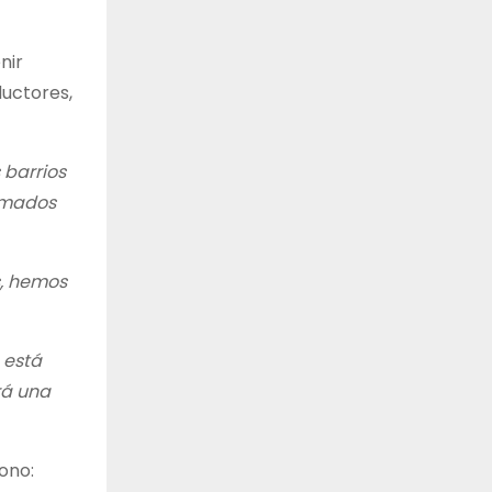
nir
ductores,
 barrios
asmados
s, hemos
 está
rá una
fono: