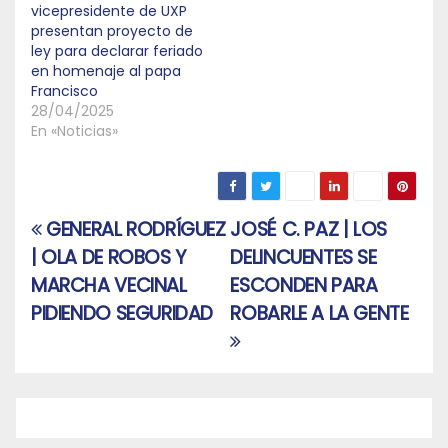
vicepresidente de UXP
presentan proyecto de
ley para declarar feriado
en homenaje al papa
Francisco
28/04/2025
En «Noticias»
GENERAL RODRÍGUEZ
JOSÉ C. PAZ | LOS
Navegación
| OLA DE ROBOS Y
DELINCUENTES SE
de
MARCHA VECINAL
ESCONDEN PARA
entradas
PIDIENDO SEGURIDAD
ROBARLE A LA GENTE