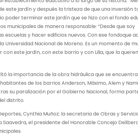
el establecimiento educativo a lo largo de su historia: “M
 de este jardín y después la tristeza de que una inversión 
o poder terminar este jardín que se hizo con el fondo edu
rsos municipales de manera responsable: “Desde que soy
las escuelas y hacer edificios nuevos. Con ese fondoque a
 de la Universidad Nacional de Moreno. Es un momento de 
 con este jardín, con este barrio y con Lilia, que la quer
tó la importancia de la obra hidráulica que se encuentra
l habitantes de los barrios Anderson, Máximo, Alem y Nam
tras su paralización por el Gobierno Nacional, forma part
l distrito.
eportes, Cynthia Muñoz; la secretaria de Obras y Servici
lia Saavedra, el presidente del Honorable Concejo Deliber
icipales.