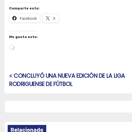
Comparte esto:
Facebook
X
Me gusta esto:
Cargando...
CONCLUYÓ UNA NUEVA EDICIÓN DE LA LIGA
Navegación
RODRIGUENSE DE FÚTBOL
de
entradas
Relacionado