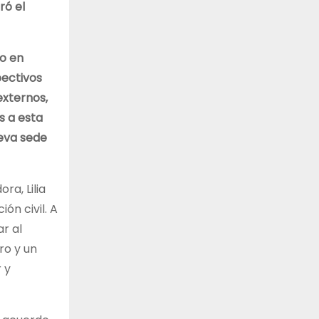
ró el
vo en
pectivos
externos,
s a esta
ueva sede
ra, Lilia
ón civil. A
ar al
ro y un
 y