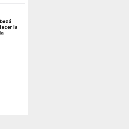
abezó
lecer la
la