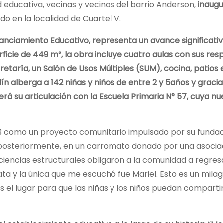
d educativa, vecinas y vecinos del barrio Anderson,
inaugu
ado en la localidad de Cuartel V.
inanciamiento Educativo, representa un avance significati
rficie de 449 m², la obra incluye cuatro aulas con sus res
retaría, un Salón de Usos Múltiples (SUM), cocina, patios 
n alberga a 142 niñas y niños de entre 2 y 5años y gracia
erá su articulación con la Escuela Primaria N° 57, cuya n
93 como un proyecto comunitario impulsado por su fundado
y, posteriormente, en un carromato donado por una asociaci
ficiencias estructurales obligaron a la comunidad a regres
ta y la única que me escuchó fue Mariel. Esto es un milag
s el lugar para que las niñas y los niños puedan compartir