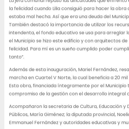
La jefa comunal repasó las dificultades que enfrentó 
la felicidad cuando Lilia consiguió para hacer la obra
estaba mal hecha. Así que era una deuda del Municipi
También destacó la importancia de utilizar los recu
intendenta, el fondo educativo se usa para arreglar 
el Municipio se hizo este edificio y con arquitectos
felicidad. Para mí es un sueño cumplido poder cumplir
tanto”.
Además de esta inauguración, Mariel Fernández, resal
marcha en Cuartel V Norte, la cual beneficia a 20 mi
Esta obra, financiada íntegramente por el Municipio 
compromiso de la gestión con el desarrollo integral de
Acompañaron la secretaria de Cultura, Educación y D
Públicos, María Giménez; la diputada provincial, Noe
Emmanuel Fernández y autoridades educativas y mun