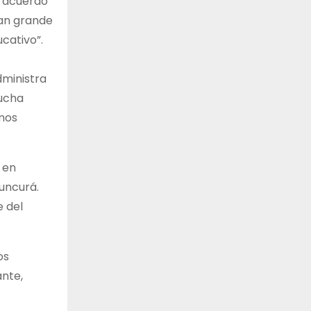
e acuerdo
tan grande
cativo”.
dministra
mucha
emos
 en
uncurá.
e del
os
ante,