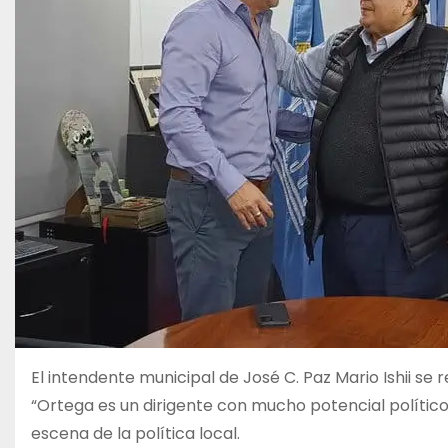
El intendente municipal de José C. Paz Mario Ishii se 
“Ortega es un dirigente con mucho potencial político”
escena de la política local.