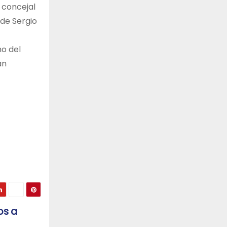
e concejal
 de Sergio
ho del
an
os a