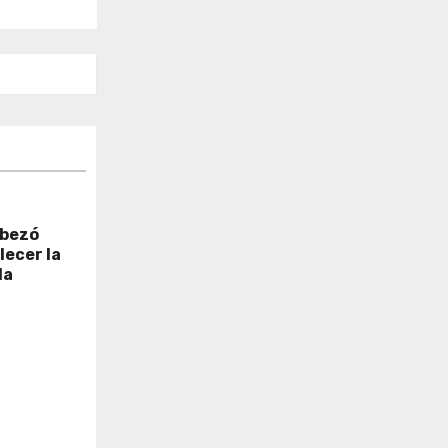
abezó
lecer la
la