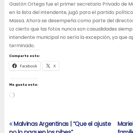
Gastón Ortega fue el primer secretario Privado de Mari
en la lista del intendente, jugó para el partido polít
Massa. Ahora se desempeña como parte del directori
Lo cierto que las fotos nunca son casualidades siemp
intendente municipal no sería la excepción, ya que 
terminado.
Comparte esto:
Facebook
X
Me gusta esto:
Cargando...
Malvinas Argentinas | “Que el ajuste
Marie
Navegación
no lo paguen los pibes”
famil