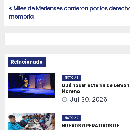
Miles de Merlenses corrieron por los derecho
Navegación
memoria
de
entradas
Relacionado
NOTICIAS
Qué hacer este fin de seman
Moreno
Jul 30, 2026
NOTICIAS
NUEVOS OPERATIVOS DE