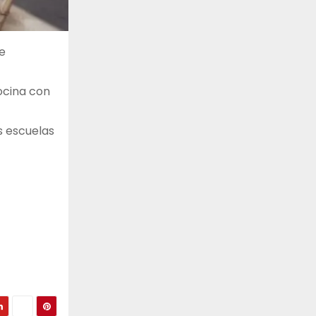
e
cocina con
s escuelas