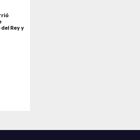
rrió
e
 del Rey y