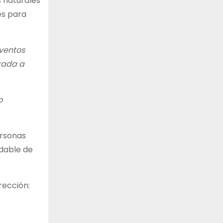
s naturales
es para
ventos
trada a
o
ersonas
udable de
rección: