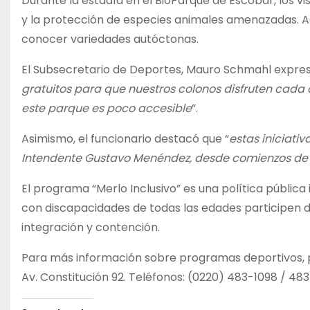
Durante la estadía en el BioParque de Escobar, los v
y la protección de especies animales amenazadas. A
conocer variedades autóctonas.
El Subsecretario de Deportes, Mauro Schmahl expres
gratuitos para que nuestros colonos disfruten cada 
este parque es poco accesible
”.
Asimismo, el funcionario destacó que “
estas iniciati
Intendente Gustavo Menéndez, desde comienzos de s
El programa “Merlo Inclusivo” es una política públic
con discapacidades de todas las edades participen d
integración y contención.
Para más información sobre programas deportivos, p
Av. Constitución 92. Teléfonos: (0220) 483-1098 / 483-