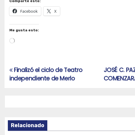
Comparte esto:
Facebook
X
Me gusta esto:
Cargando...
Finalizó el ciclo de Teatro
JOSÉ C. PA
Navegación
independiente de Merlo
COMENZARÁ
de
entradas
Relacionado