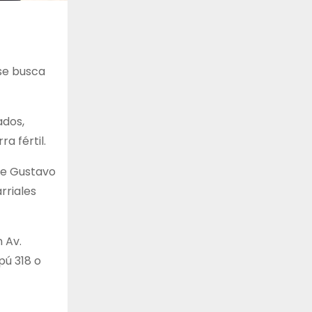
 se busca
ados,
ra fértil.
de Gustavo
rriales
 Av.
pú 318 o