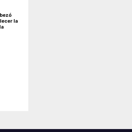
abezó
lecer la
la