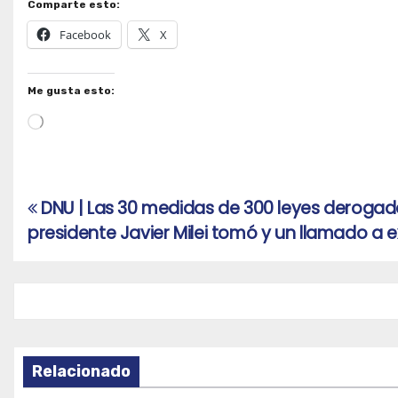
Comparte esto:
Facebook
X
Me gusta esto:
Cargando...
DNU | Las 30 medidas de 300 leyes derogad
Navegación
presidente Javier Milei tomó y un llamado a e
de
entradas
Relacionado