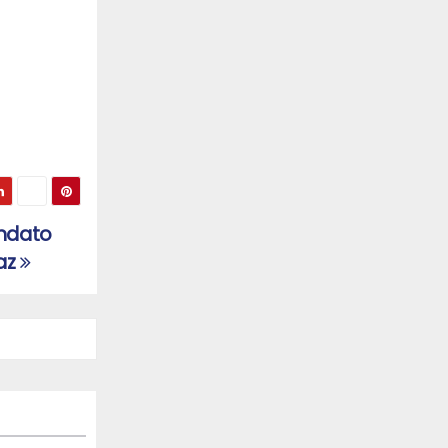
andato
Paz