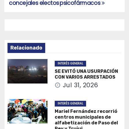
entradas
concejales electos
psicofármacos
Relacionado
INTERÉS GENERAL
SE EVITÓ UNA USURPACIÓN
CON VARIOS ARRESTADOS
Jul 31, 2026
INTERÉS GENERAL
Mariel Fernández recorrió
centros municipales de
alfabetización de Paso del
Rey y Trujui