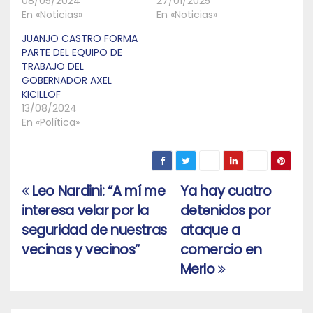
08/05/2024
27/01/2025
En «Noticias»
En «Noticias»
JUANJO CASTRO FORMA
PARTE DEL EQUIPO DE
TRABAJO DEL
GOBERNADOR AXEL
KICILLOF
13/08/2024
En «Política»
Leo Nardini: “A mí me
Ya hay cuatro
Navegación
interesa velar por la
detenidos por
de
seguridad de nuestras
ataque a
entradas
vecinas y vecinos”
comercio en
Merlo