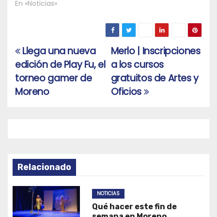
En «Noticias»
Llega una nueva
Merlo | Inscripciones
Navegación
edición de Play Fu, el
a los cursos
de
torneo gamer de
gratuitos de Artes y
entradas
Moreno
Oficios
Relacionado
NOTICIAS
Qué hacer este fin de
semana en Moreno