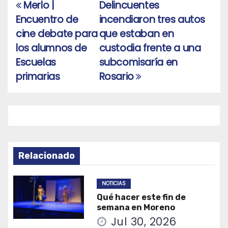
Merlo |
Delincuentes
Navegación
Encuentro de
incendiaron tres autos
de
cine debate para
que estaban en
entradas
los alumnos de
custodia frente a una
Escuelas
subcomisaría en
primarias
Rosario
Relacionado
NOTICIAS
Qué hacer este fin de
semana en Moreno
Jul 30, 2026