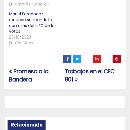
En «Interés General»
Mariel Fernández
renueva su mandato
con más del 57% de los
votos
23/10/2023
En «Política»
Promesa a la
Trabajos en el CEC
Navegación
Bandera
801
de
entradas
Relacionado