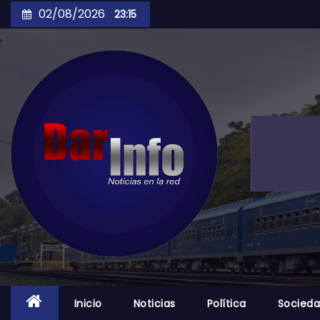
Skip
02/08/2026
23:15
to
content
Inicio
Noticias
Política
Socied